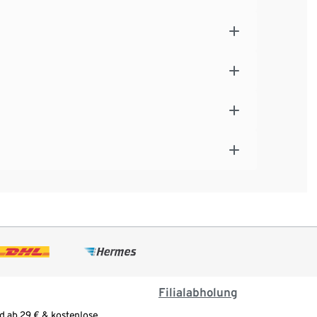
Filialabholung
d ab 29 € & kostenlose