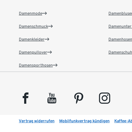
Damenmode
Damenbluse
Damenschmuck
Damenunter
Damenkleider
Damenhose
Damenpullover
Damenschuh
Damensporthosen
facebook
youtube
pinterest
instagram
Vertrag widerrufen
Mobilfunkvertrag kündigen
Kaffee-A