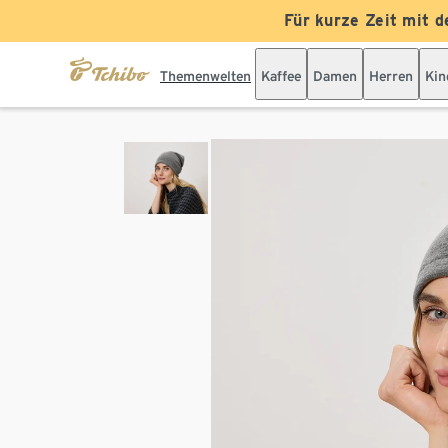
Für kurze Zeit mit d
Themenwelten
Kaffee
Damen
Herren
Kin