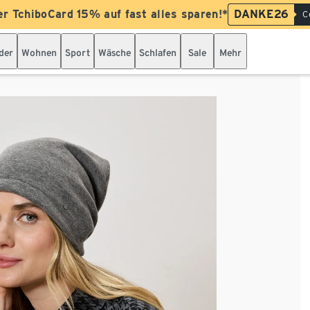
er TchiboCard 15% auf fast alles sparen!*
DANKE26
C
der
Wohnen
Sport
Wäsche
Schlafen
Sale
Mehr