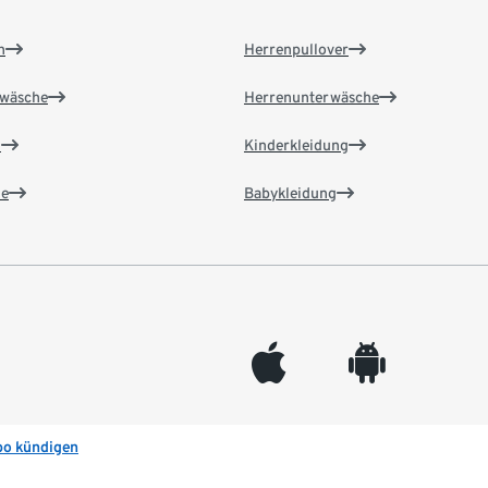
n
Herrenpullover
wäsche
Herrenunterwäsche
n
Kinderkleidung
e
Babykleidung
appleinc
android
bo kündigen