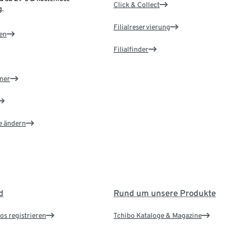
Click & Collect
.
Filialreservierung
en
Filialfinder
ner
e ändern
d
Rund um unsere Produkte
os registrieren
Tchibo Kataloge & Magazine