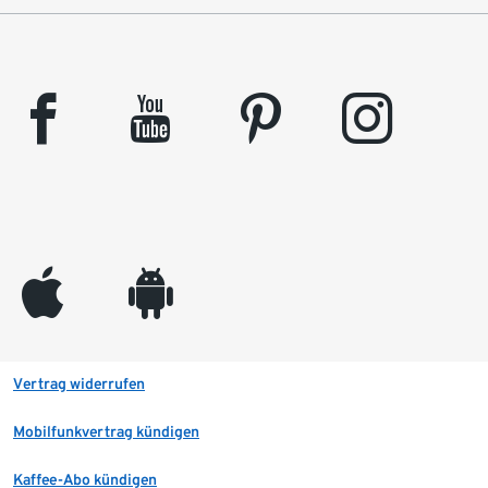
facebook
youtube
pinterest
instagram
appleinc
android
Vertrag widerrufen
Mobilfunkvertrag kündigen
Kaffee-Abo kündigen