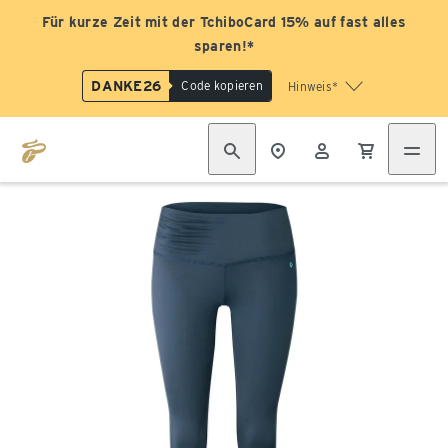
Für kurze Zeit mit der TchiboCard 15% auf fast alles
sparen!*
DANKE26
Code kopieren
Hinweis*