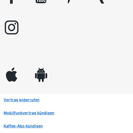
instagram
appleinc
android
Vertrag widerrufen
Mobilfunkvertrag kündigen
Kaffee-Abo kündigen