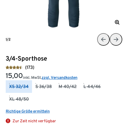
1/2
3/4-Sporthose
(173)
15,00
inkl. MwSt.
zzgl. Versandkosten
XS 32/34
S 36/38
M 40/42
L 44/46
XL 48/50
Richtige Größe ermitteln
Zur Zeit nicht verfügbar