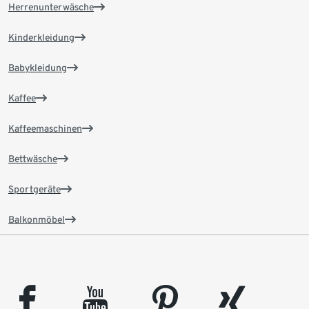
Herrenunterwäsche
Kinderkleidung
Babykleidung
Kaffee
Kaffeemaschinen
Bettwäsche
Sportgeräte
Balkonmöbel
facebook
youtube
pinterest
xing