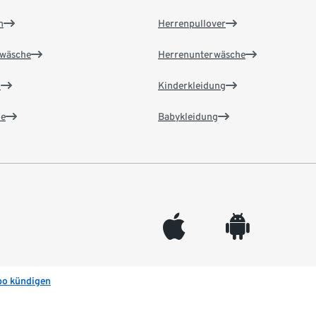
n
Herrenpullover
wäsche
Herrenunterwäsche
n
Kinderkleidung
e
Babykleidung
appleinc
android
bo kündigen