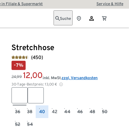
 in Filiale & Supermarkt
Service & Hilfe
Suche
Stretchhose
(450)
-7%
12,00
24,99
inkl. MwSt.
zzgl. Versandkosten
30-Tage-Bestpreis:
13,00
€
36
38
40
42
44
46
48
50
52
54