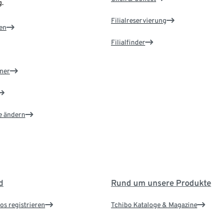
.
Filialreservierung
en
Filialfinder
ner
e ändern
d
Rund um unsere Produkte
os registrieren
Tchibo Kataloge & Magazine