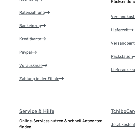
Rücksendung
Ratenzahlung
Versandkost
Bankeinzug
Lieferzeit
Kreditkarte
Versandpart
Paypal
Packstation
Vorauskasse
Lieferadress
Zahlung in der Filiale
Service & Hilfe
TchiboCar
Online-Services nutzen & schnell Antworten
Jetzt kostenl
finden.