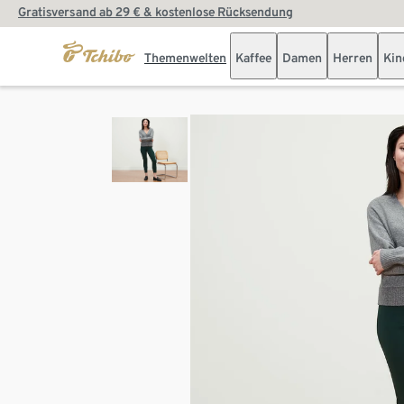
Gratisversand ab 29 € & kostenlose Rücksendung
Themenwelten
Kaffee
Damen
Herren
Kin