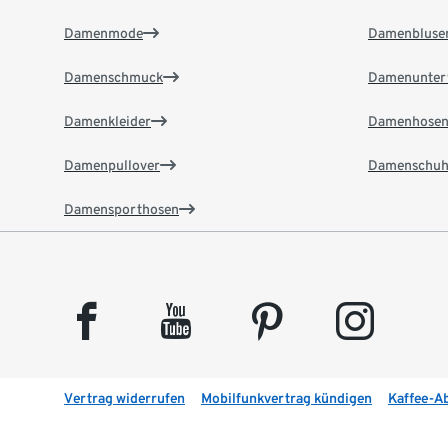
Damenmode
Damenbluse
Damenschmuck
Damenunter
Damenkleider
Damenhose
Damenpullover
Damenschuh
Damensporthosen
facebook
youtube
pinterest
instagram
Vertrag widerrufen
Mobilfunkvertrag kündigen
Kaffee-A