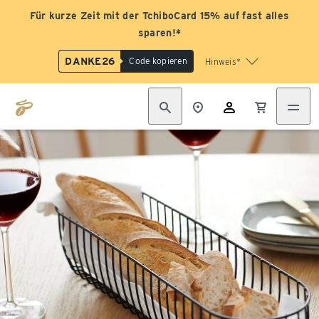
Für kurze Zeit mit der TchiboCard 15% auf fast alles
sparen!*
DANKE26
Code kopieren
Hinweis*