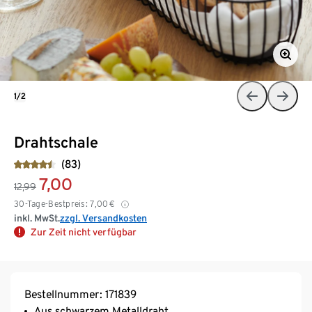
1/2
Drahtschale
(83)
7,00
12,99
30-Tage-Bestpreis:
7,00
€
inkl. MwSt.
zzgl. Versandkosten
Zur Zeit nicht verfügbar
Bestellnummer: 171839
Aus schwarzem Metalldraht