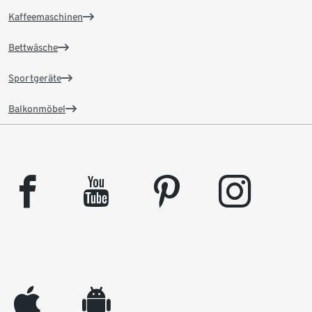
Kaffeemaschinen
Bettwäsche
Sportgeräte
Balkonmöbel
facebook
youtube
pinterest
instagram
appleinc
android