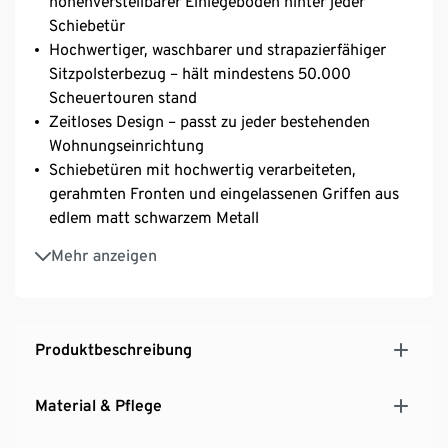
höhenverstellbarer Einlegeboden hinter jeder
Schiebetür
Hochwertiger, waschbarer und strapazierfähiger
Sitzpolsterbezug – hält mindestens 50.000
Scheuertouren stand
Zeitloses Design – passt zu jeder bestehenden
Wohnungseinrichtung
Schiebetüren mit hochwertig verarbeiteten,
gerahmten Fronten und eingelassenen Griffen aus
edlem matt schwarzem Metall
Platzsparendes Öffnen und Schließen der
Mehr anzeigen
Schiebetüren – für offenen oder sichtgeschützten
Stauraum
Weiße Korpusoberfläche in edler Landhaus-Optik
mit sichtbarer Holzstruktur
Produktbeschreibung
Kopfplatte mit schönem Landhaus-Profil versehen
Klassische Stollenbauweise
Material & Pflege
Ideal für Flur oder Küche
MADE IN GERMANY