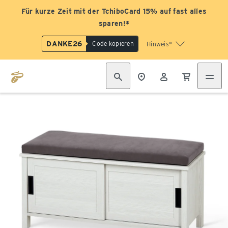
Für kurze Zeit mit der TchiboCard 15% auf fast alles
sparen!*
DANKE26
Code kopieren
Hinweis*