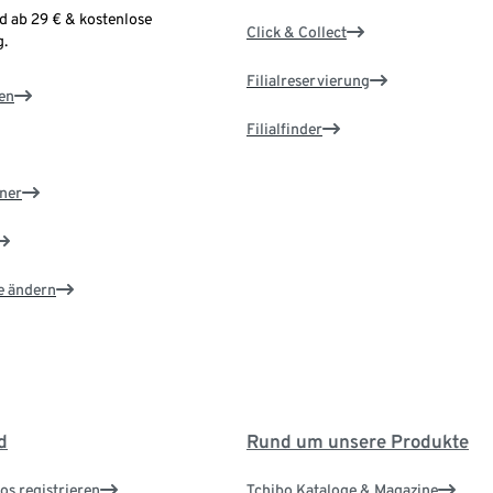
d ab 29 € & kostenlose
Click & Collect
.
Filialreservierung
en
Filialfinder
ner
e ändern
d
Rund um unsere Produkte
os registrieren
Tchibo Kataloge & Magazine