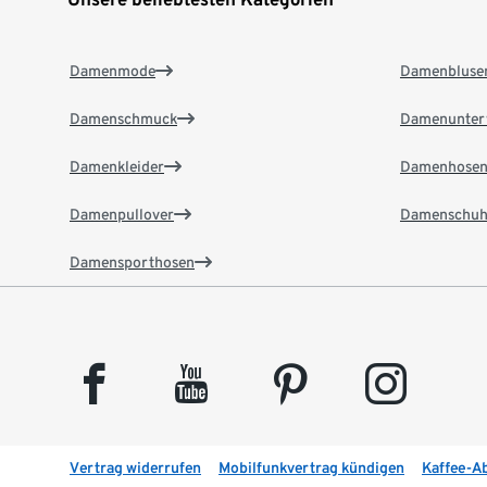
Damenmode
Damenbluse
Damenschmuck
Damenunter
Damenkleider
Damenhose
Damenpullover
Damenschuh
Damensporthosen
facebook
youtube
pinterest
instagram
Vertrag widerrufen
Mobilfunkvertrag kündigen
Kaffee-A