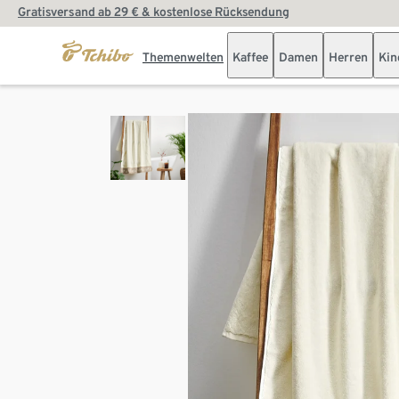
Gratisversand ab 29 € & kostenlose Rücksendung
Themenwelten
Kaffee
Damen
Herren
Kin