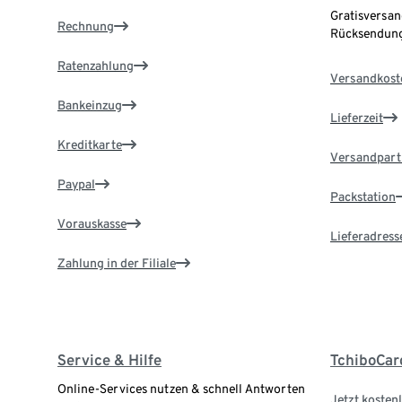
Gratisversan
Rechnung
Rücksendung
Ratenzahlung
Versandkost
Bankeinzug
Lieferzeit
Kreditkarte
Versandpart
Paypal
Packstation
Vorauskasse
Lieferadress
Zahlung in der Filiale
Service & Hilfe
TchiboCar
Online-Services nutzen & schnell Antworten
Jetzt kostenl