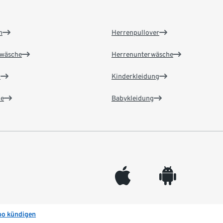
n
Herrenpullover
wäsche
Herrenunterwäsche
n
Kinderkleidung
e
Babykleidung
appleinc
android
bo kündigen