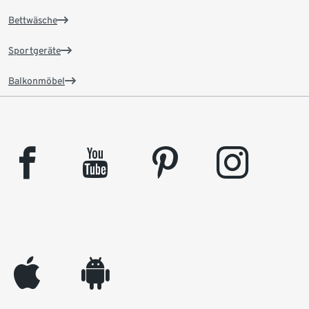
Bettwäsche
Sportgeräte
Balkonmöbel
facebook
youtube
pinterest
instagram
appleinc
android