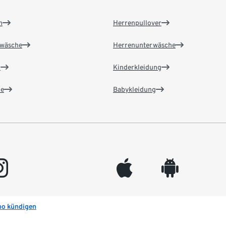
n
Herrenpullover
wäsche
Herrenunterwäsche
n
Kinderkleidung
e
Babykleidung
gram
appleinc
android
bo kündigen