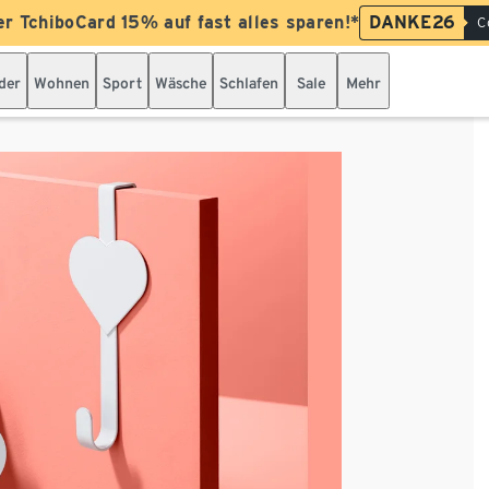
er TchiboCard 15% auf fast alles sparen!*
DANKE26
C
der
Wohnen
Sport
Wäsche
Schlafen
Sale
Mehr