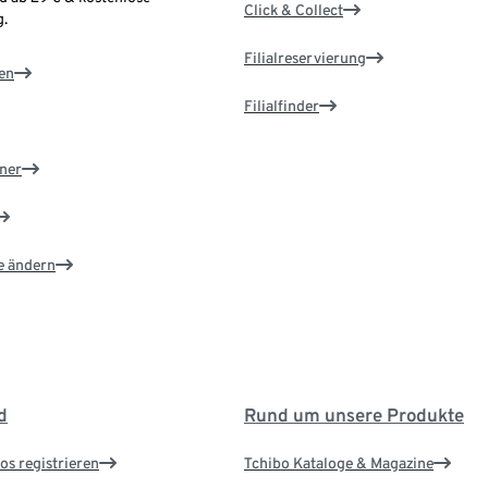
Click & Collect
.
Filialreservierung
en
Filialfinder
ner
e ändern
d
Rund um unsere Produkte
os registrieren
Tchibo Kataloge & Magazine