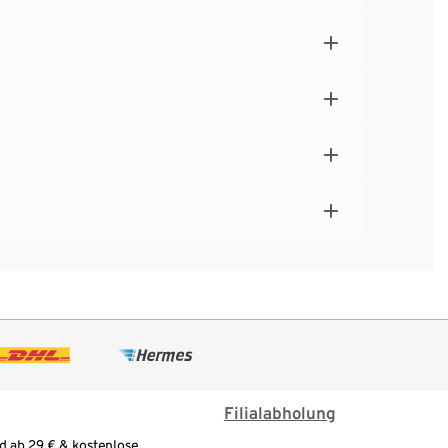
Filialabholung
d ab 29 € & kostenlose