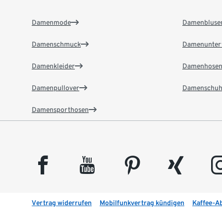
Damenmode
Damenbluse
Damenschmuck
Damenunter
Damenkleider
Damenhose
Damenpullover
Damenschuh
Damensporthosen
facebook
youtube
pinterest
xing
insta
Vertrag widerrufen
Mobilfunkvertrag kündigen
Kaffee-A