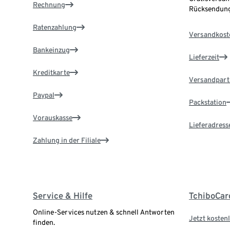
Rechnung
Rücksendung
Ratenzahlung
Versandkost
Bankeinzug
Lieferzeit
Kreditkarte
Versandpart
Paypal
Packstation
Vorauskasse
Lieferadress
Zahlung in der Filiale
Service & Hilfe
TchiboCar
Online-Services nutzen & schnell Antworten
Jetzt kostenl
finden.