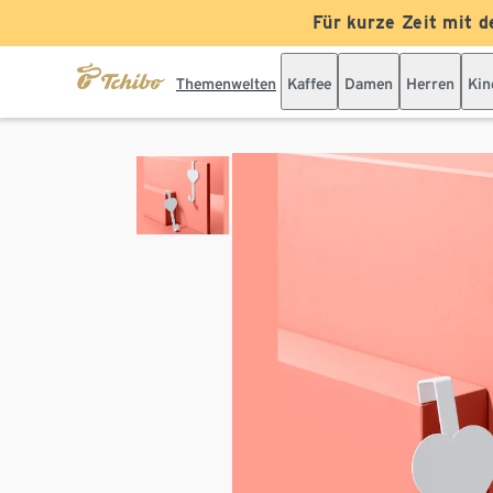
Für kurze Zeit mit d
Themenwelten
Kaffee
Damen
Herren
Kin