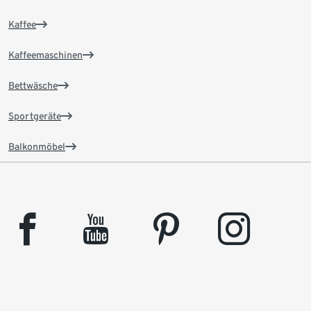
Kaffee
Kaffeemaschinen
Bettwäsche
Sportgeräte
Balkonmöbel
facebook
youtube
pinterest
instagram