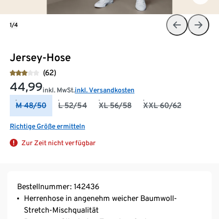
1/4
Jersey-Hose
(62)
44,99
inkl. MwSt.
inkl. Versandkosten
M 48/50
L 52/54
XL 56/58
XXL 60/62
Richtige Größe ermitteln
Zur Zeit nicht verfügbar
Bestellnummer: 142436
Herrenhose in angenehm weicher Baumwoll-
Stretch-Mischqualität