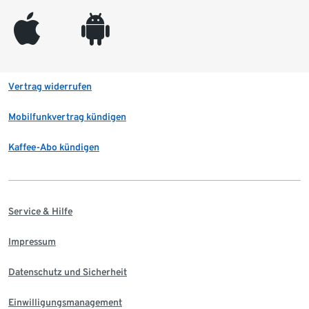
appleinc
android
Vertrag widerrufen
Mobilfunkvertrag kündigen
Kaffee-Abo kündigen
Service & Hilfe
Impressum
Datenschutz und Sicherheit
Einwilligungsmanagement