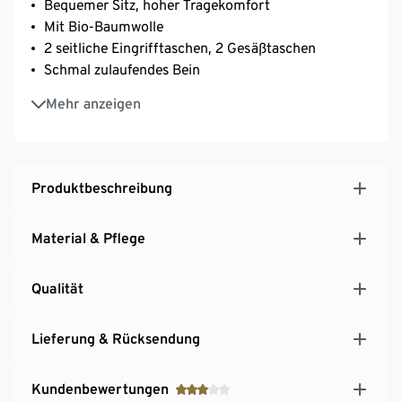
Bequemer Sitz, hoher Tragekomfort
Mit Bio-Baumwolle
2 seitliche Eingrifftaschen, 2 Gesäßtaschen
Schmal zulaufendes Bein
Elegant oder casual – der vielseitige Begleiter für
Mehr anzeigen
Büro oder Alltag
Haken- und Reißverschluss
Bügelfalte
Elastischer Bund mit Tunnelzug
Produktbeschreibung
Material & Pflege
Qualität
Lieferung & Rücksendung
Kundenbewertungen