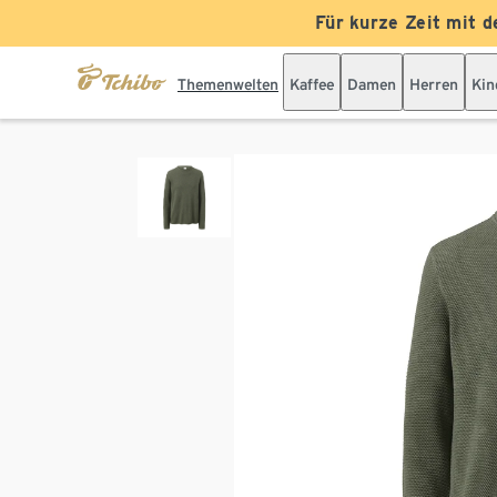
Für kurze Zeit mit d
Themenwelten
Kaffee
Damen
Herren
Kin