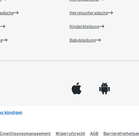
wäsche
Herrenunterwäsche
n
Kinderkleidung
e
Babykleidung
appleinc
android
bo kündigen
Einwilligungsmanagement
Widerrufsrecht
AGB
Barrierefreiheitse