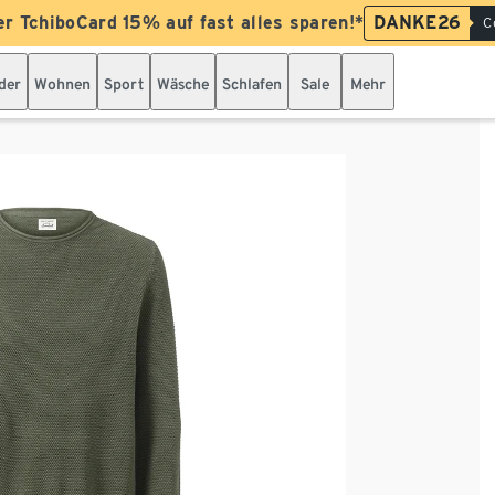
er TchiboCard 15% auf fast alles sparen!*
DANKE26
C
der
Wohnen
Sport
Wäsche
Schlafen
Sale
Mehr