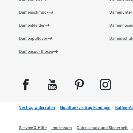
Damenschmuck
Damenunter
Damenkleider
Damenhose
Damenpullover
Damenschuh
Damensporthosen
facebook
youtube
pinterest
instagram
Vertrag widerrufen
Mobilfunkvertrag kündigen
Kaffee-A
Service & Hilfe
Impressum
Datenschutz und Sicherheit