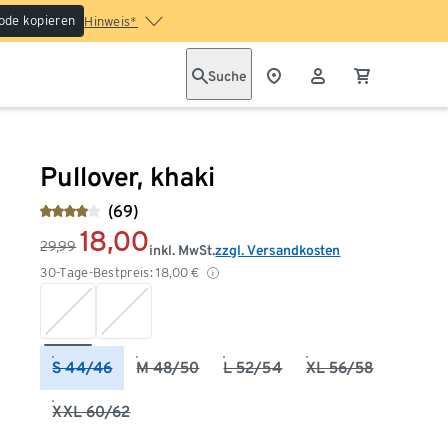
ode kopieren
Hinweis*
Suche
Pullover, khaki
(69)
18,00
29,99
inkl. MwSt.
zzgl. Versandkosten
30-Tage-Bestpreis:
18,00
€
S 44/46
M 48/50
L 52/54
XL 56/58
XXL 60/62