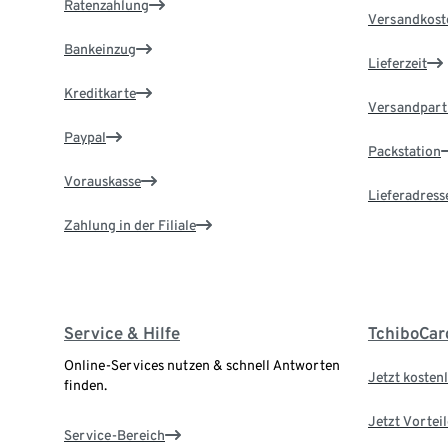
Ratenzahlung
Versandkost
Bankeinzug
Lieferzeit
Kreditkarte
Versandpart
Paypal
Packstation
Vorauskasse
Lieferadress
Zahlung in der Filiale
Service & Hilfe
TchiboCar
Online-Services nutzen & schnell Antworten
Jetzt kostenl
finden.
Jetzt Vortei
Service-Bereich