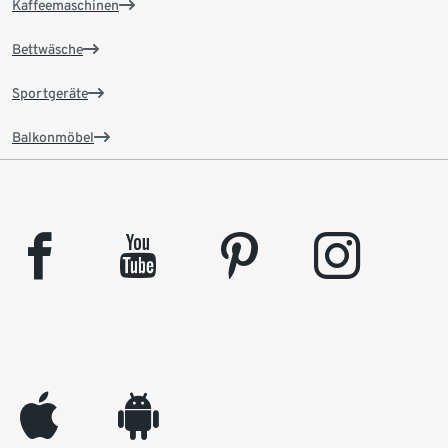
Kaffeemaschinen
Bettwäsche
Sportgeräte
Balkonmöbel
facebook
youtube
pinterest
instagram
appleinc
android