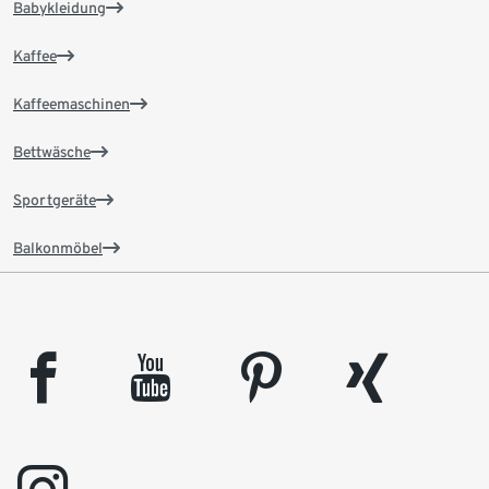
Babykleidung
Kaffee
Kaffeemaschinen
Bettwäsche
Sportgeräte
Balkonmöbel
facebook
youtube
pinterest
xing