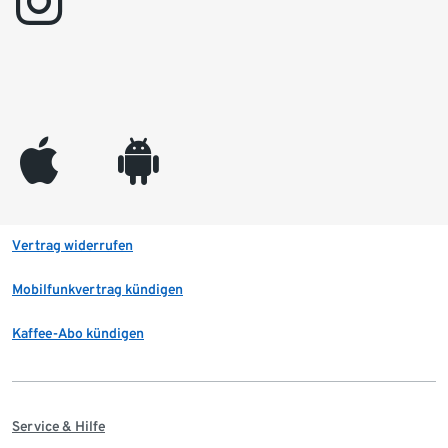
instagram
appleinc
android
Vertrag widerrufen
Mobilfunkvertrag kündigen
Kaffee-Abo kündigen
Service & Hilfe