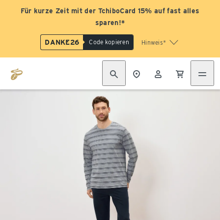
Für kurze Zeit mit der TchiboCard 15% auf fast alles
sparen!*
DANKE26
Code kopieren
Hinweis*