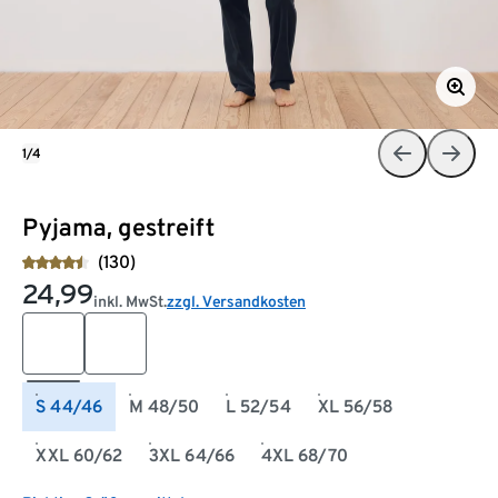
1/4
Pyjama, gestreift
(130)
24,99
inkl. MwSt.
zzgl. Versandkosten
S 44/46
M 48/50
L 52/54
XL 56/58
XXL 60/62
3XL 64/66
4XL 68/70