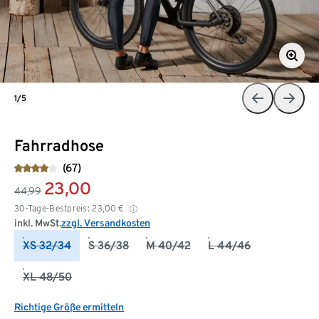
1/5
Fahrradhose
(67)
23,00
44,99
30-Tage-Bestpreis:
23,00
€
inkl. MwSt.
zzgl. Versandkosten
XS 32/34
S 36/38
M 40/42
L 44/46
XL 48/50
Richtige Größe ermitteln