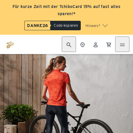
Für kurze Zeit mit der TchiboCard 15% auf fast alles
sparen!*
DANKE26
Code kopieren
Hinweis*