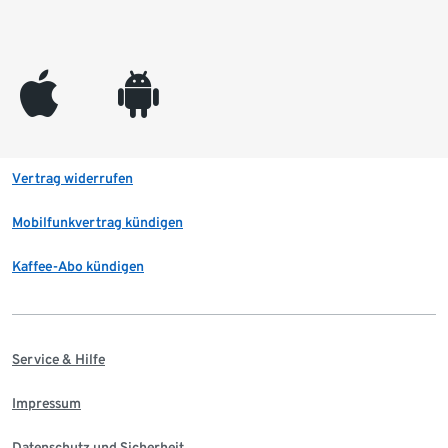
appleinc
android
Vertrag widerrufen
Mobilfunkvertrag kündigen
Kaffee-Abo kündigen
Service & Hilfe
Impressum
Datenschutz und Sicherheit