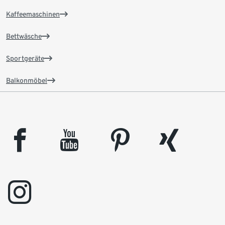
Kaffeemaschinen
Bettwäsche
Sportgeräte
Balkonmöbel
facebook
youtube
pinterest
xing
instagram