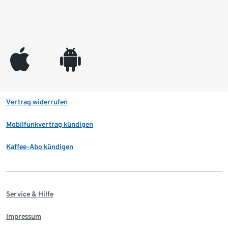
appleinc
android
Vertrag widerrufen
Mobilfunkvertrag kündigen
Kaffee-Abo kündigen
Service & Hilfe
Impressum