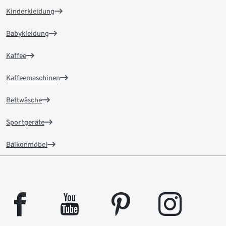
Kinderkleidung
Babykleidung
Kaffee
Kaffeemaschinen
Bettwäsche
Sportgeräte
Balkonmöbel
facebook
youtube
pinterest
instagram