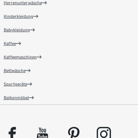
Herrenunterwäsche
Kinderkleidung
Babykleidung
Kaffee
Kaffeemaschinen
Bettwäsche
Sportgeräte
Balkonmöbel
facebook
youtube
pinterest
instagram