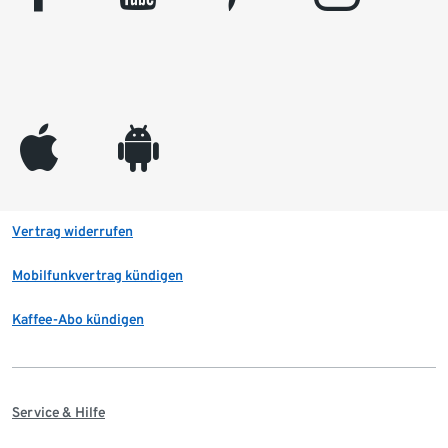
appleinc
android
Vertrag widerrufen
Mobilfunkvertrag kündigen
Kaffee-Abo kündigen
Service & Hilfe