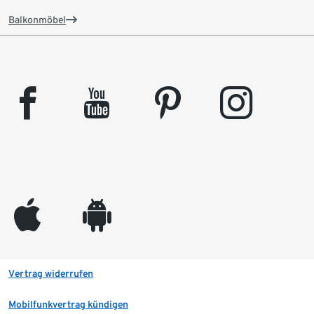
Balkonmöbel
facebook
youtube
pinterest
instagram
appleinc
android
Vertrag widerrufen
Mobilfunkvertrag kündigen