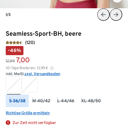
1/3
Seamless-Sport-BH, beere
(120)
-46%
7,00
12,99
30-Tage-Bestpreis:
12,99
€
inkl. MwSt.
zzgl. Versandkosten
S 36/38
M 40/42
L 44/46
XL 48/50
Richtige Größe ermitteln
Zur Zeit nicht verfügbar