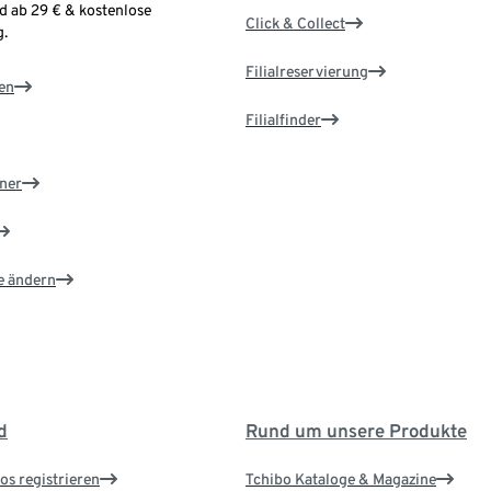
d ab 29 € & kostenlose
Click & Collect
.
Filialreservierung
en
Filialfinder
ner
e ändern
d
Rund um unsere Produkte
os registrieren
Tchibo Kataloge & Magazine