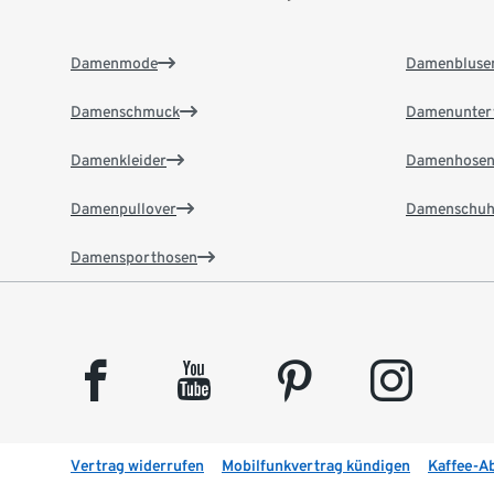
Damenmode
Damenbluse
Damenschmuck
Damenunter
Damenkleider
Damenhose
Damenpullover
Damenschuh
Damensporthosen
facebook
youtube
pinterest
instagram
Vertrag widerrufen
Mobilfunkvertrag kündigen
Kaffee-A