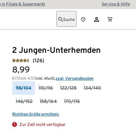
 in Filiale & Supermarkt
Service & Hilfe
Suche
2 Jungen-Unterhemden
(126)
8,99
€/Stück
4,50
inkl. MwSt.
zzgl. Versandkosten
98/104
110/116
122/128
134/140
146/152
158/164
170/176
Richtige Größe ermitteln
Zur Zeit nicht verfügbar