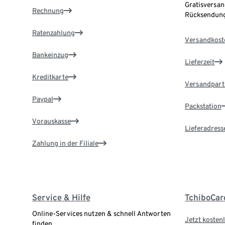
Gratisversan
Rechnung
Rücksendung
Ratenzahlung
Versandkost
Bankeinzug
Lieferzeit
Kreditkarte
Versandpart
Paypal
Packstation
Vorauskasse
Lieferadress
Zahlung in der Filiale
Service & Hilfe
TchiboCar
Online-Services nutzen & schnell Antworten
Jetzt kostenl
finden.