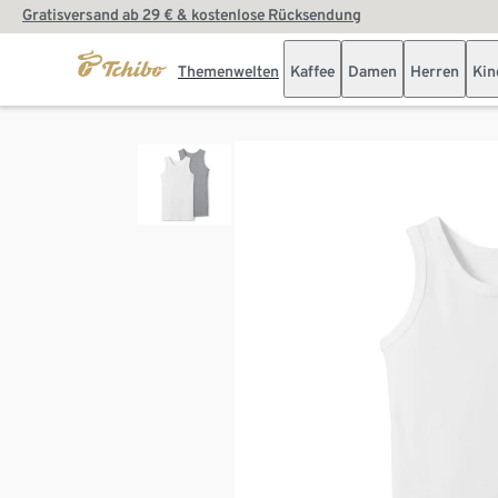
Gratisversand ab 29 € & kostenlose Rücksendung
Themenwelten
Kaffee
Damen
Herren
Kin