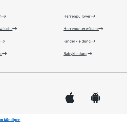
n
Herrenpullover
wäsche
Herrenunterwäsche
n
Kinderkleidung
e
Babykleidung
appleinc
android
bo kündigen