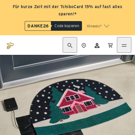
Für kurze Zeit mit der TchiboCard 15% auf fast alles
sparen!*
DANKE26
Code kopieren
Hinweis*