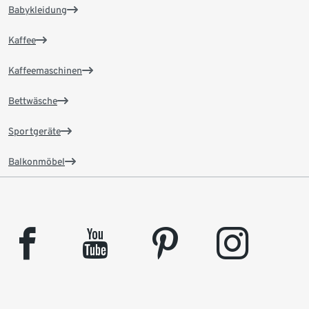
Babykleidung
Kaffee
Kaffeemaschinen
Bettwäsche
Sportgeräte
Balkonmöbel
facebook
youtube
pinterest
instagram