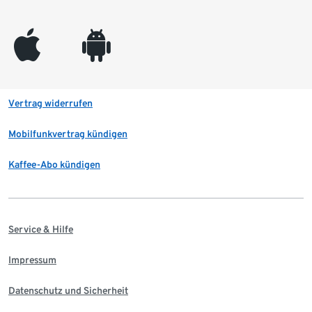
appleinc
android
Vertrag widerrufen
Mobilfunkvertrag kündigen
Kaffee-Abo kündigen
Service & Hilfe
Impressum
Datenschutz und Sicherheit