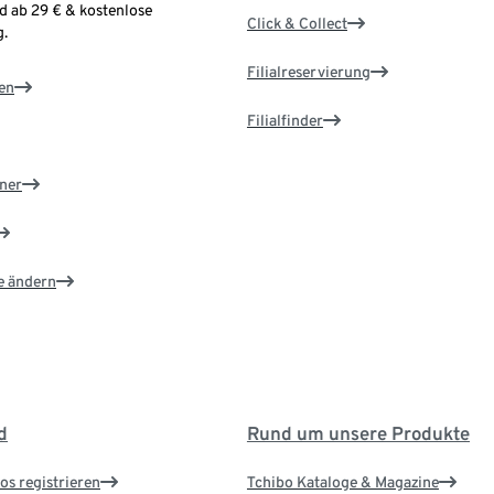
d ab 29 € & kostenlose
Click & Collect
.
Filialreservierung
en
Filialfinder
ner
e ändern
d
Rund um unsere Produkte
os registrieren
Tchibo Kataloge & Magazine