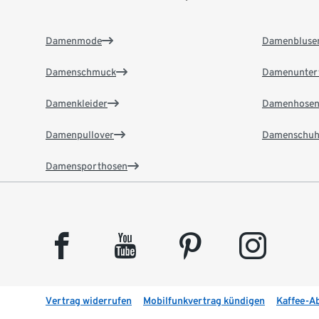
Damenmode
Damenbluse
Damenschmuck
Damenunter
Damenkleider
Damenhose
Damenpullover
Damenschuh
Damensporthosen
facebook
youtube
pinterest
instagram
Vertrag widerrufen
Mobilfunkvertrag kündigen
Kaffee-A