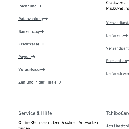
Gratisversan
Rechnung
Rücksendung
Ratenzahlung
Versandkost
Bankeinzug
Lieferzeit
Kreditkarte
Versandpart
Paypal
Packstation
Vorauskasse
Lieferadress
Zahlung in der Filiale
Service & Hilfe
TchiboCar
Online-Services nutzen & schnell Antworten
Jetzt kostenl
finden.