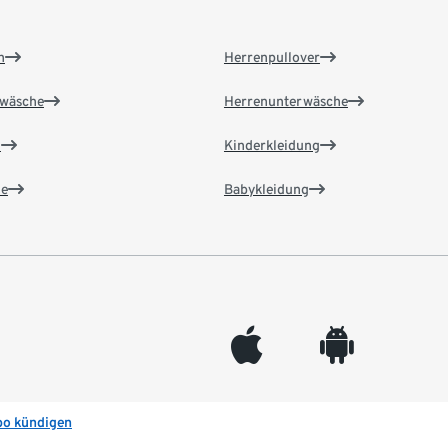
n
Herrenpullover
wäsche
Herrenunterwäsche
n
Kinderkleidung
e
Babykleidung
appleinc
android
bo kündigen