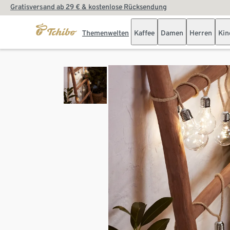
Gratisversand ab 29 € & kostenlose Rücksendung
Themenwelten
Kaffee
Damen
Herren
Kin