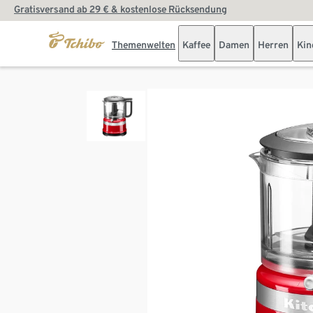
Gratisversand ab 29 € & kostenlose Rücksendung
Themenwelten
Kaffee
Damen
Herren
Kin