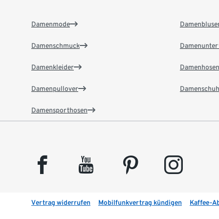
Damenmode
Damenbluse
Damenschmuck
Damenunter
Damenkleider
Damenhose
Damenpullover
Damenschuh
Damensporthosen
facebook
youtube
pinterest
instagram
Vertrag widerrufen
Mobilfunkvertrag kündigen
Kaffee-A