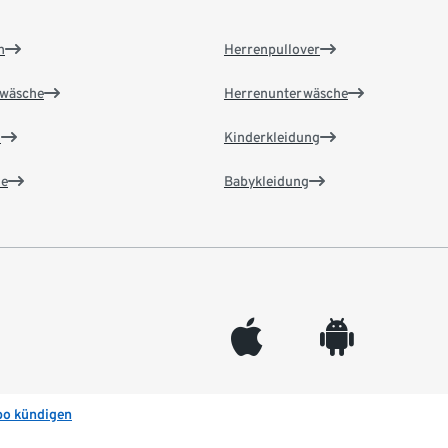
n
Herrenpullover
wäsche
Herrenunterwäsche
n
Kinderkleidung
e
Babykleidung
appleinc
android
bo kündigen