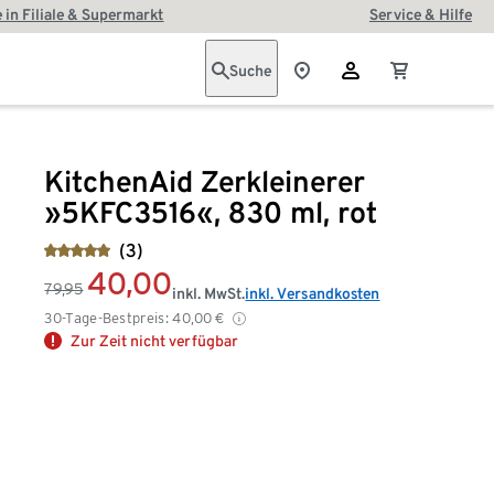
 in Filiale & Supermarkt
Service & Hilfe
Suche
KitchenAid Zerkleinerer
»5KFC3516«, 830 ml, rot
(3)
40,00
79,95
inkl. MwSt.
inkl. Versandkosten
30-Tage-Bestpreis:
40,00
€
Zur Zeit nicht verfügbar