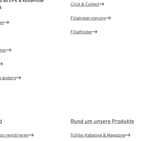
d ab 29 € & kostenlose
Click & Collect
.
Filialreservierung
en
Filialfinder
ner
e ändern
d
Rund um unsere Produkte
os registrieren
Tchibo Kataloge & Magazine