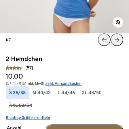
1/7
2 Hemdchen
(57)
10,00
inkl. MwSt.
zzgl. Versandkosten
€/Stück
5,00
S 36/38
M 40/42
L 44/46
XL 48/50
XXL 52/54
Richtige Größe ermitteln
Anzahl