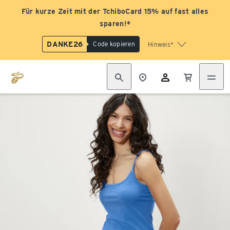
Für kurze Zeit mit der TchiboCard 15% auf fast alles
sparen!*
DANKE26
Code kopieren
Hinweis*