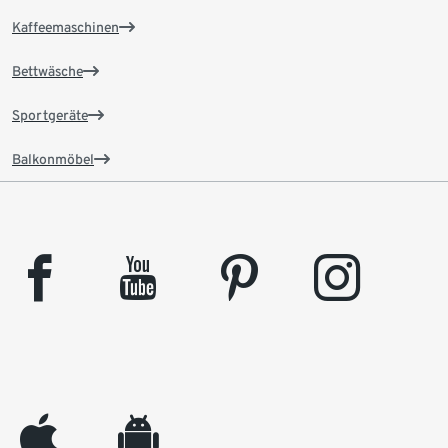
Kaffeemaschinen
Bettwäsche
Sportgeräte
Balkonmöbel
facebook
youtube
pinterest
instagram
appleinc
android