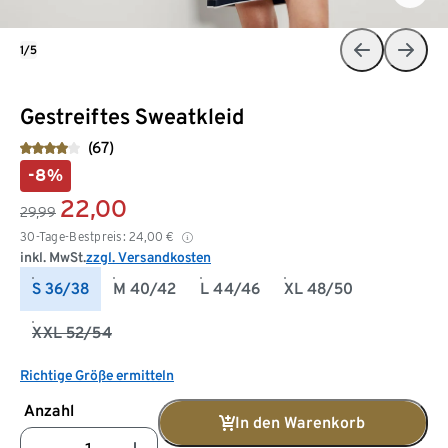
1/5
Gestreiftes Sweatkleid
(67)
-8%
22,00
29,99
30-Tage-Bestpreis:
24,00
€
inkl. MwSt.
zzgl. Versandkosten
S 36/38
M 40/42
L 44/46
XL 48/50
XXL 52/54
Richtige Größe ermitteln
Anzahl
In den Warenkorb