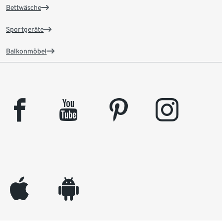
Bettwäsche
Sportgeräte
Balkonmöbel
facebook
youtube
pinterest
instagram
appleinc
android