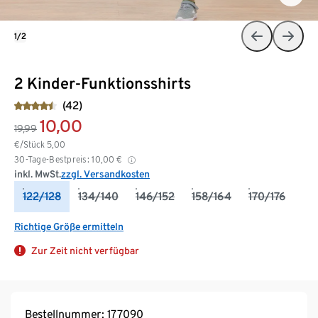
1/2
2 Kinder-Funktionsshirts
(42)
10,00
19,99
€/Stück
5,00
30-Tage-Bestpreis:
10,00
€
inkl. MwSt.
zzgl. Versandkosten
122/128
134/140
146/152
158/164
170/176
Richtige Größe ermitteln
Zur Zeit nicht verfügbar
Bestellnummer: 177090