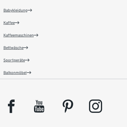
Babykleidung
Kaffee
Kaffeemaschinen
Bettwäsche
Sportgeräte
Balkonmöbel
facebook
youtube
pinterest
instagram