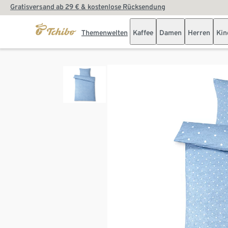
Gratisversand ab 29 € & kostenlose Rücksendung
Themenwelten
Kaffee
Damen
Herren
Kin