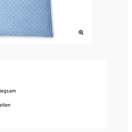
miegsam
eiten
beziehen