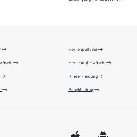
n
Herrenpullover
wäsche
Herrenunterwäsche
n
Kinderkleidung
e
Babykleidung