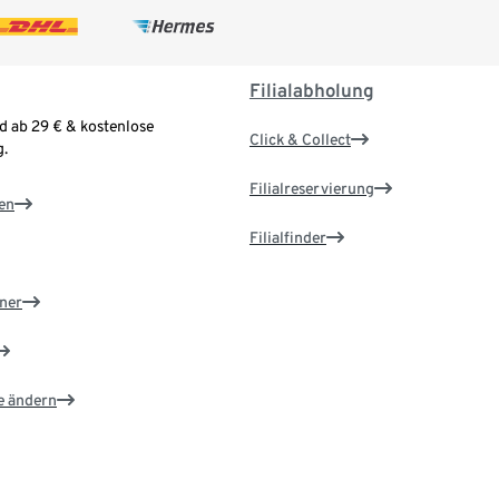
Filialabholung
d ab 29 € & kostenlose
Click & Collect
.
Filialreservierung
en
Filialfinder
ner
e ändern