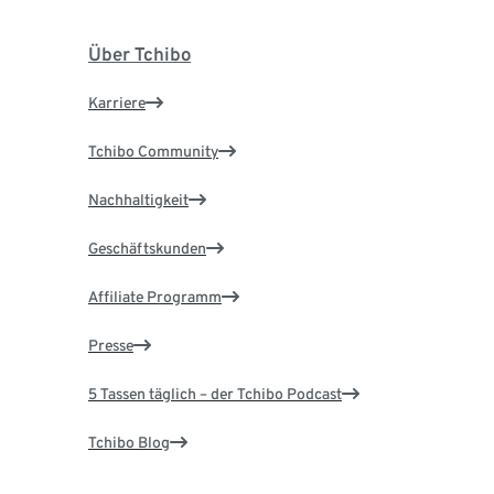
Über Tchibo
Karriere
Tchibo Community
Nachhaltigkeit
Geschäftskunden
Affiliate Programm
Presse
5 Tassen täglich – der Tchibo Podcast
Tchibo Blog