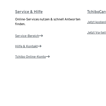
Service & Hilfe
TchiboCar
Online-Services nutzen & schnell Antworten
Jetzt kostenl
finden.
Jetzt Vortei
Service-Bereich
Hilfe & Kontakt
Tchibo Online-Konto