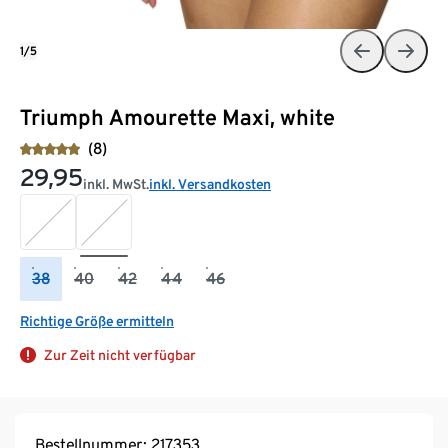
1/5
Triumph Amourette Maxi, white
(8)
29,95
inkl. MwSt.
inkl. Versandkosten
38
40
42
44
46
Richtige Größe ermitteln
Zur Zeit nicht verfügbar
Bestellnummer: 217353