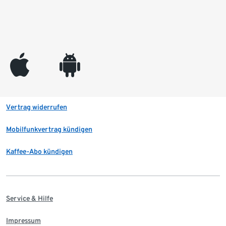
appleinc
android
Vertrag widerrufen
Mobilfunkvertrag kündigen
Kaffee-Abo kündigen
Service & Hilfe
Impressum