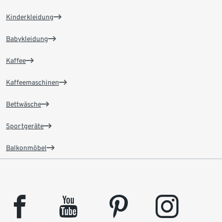
Kinderkleidung
Babykleidung
Kaffee
Kaffeemaschinen
Bettwäsche
Sportgeräte
Balkonmöbel
facebook
youtube
pinterest
instagram