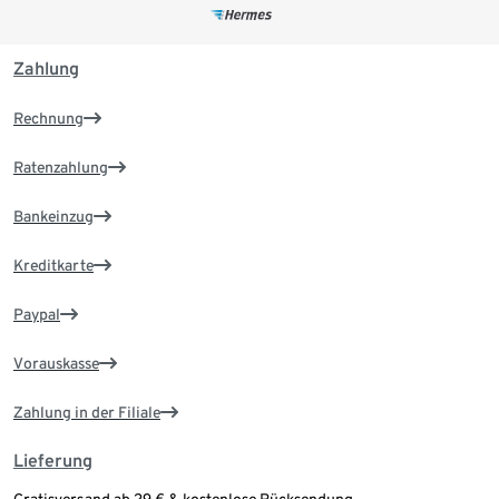
Zahlung
Rechnung
Ratenzahlung
Bankeinzug
Kreditkarte
Paypal
Vorauskasse
Zahlung in der Filiale
Lieferung
Gratisversand ab 29 € & kostenlose Rücksendung.