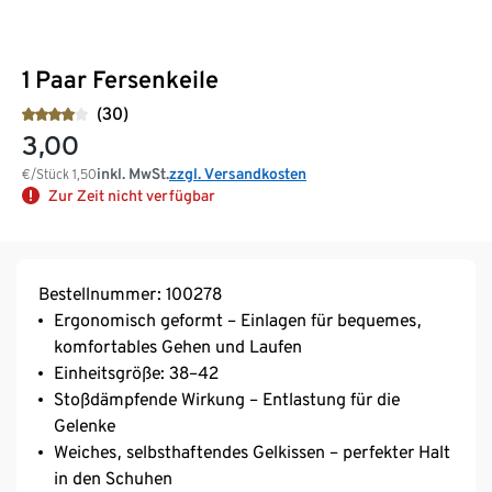
1 Paar Fersenkeile
(30)
3,00
inkl. MwSt.
zzgl. Versandkosten
€/Stück
1,50
Zur Zeit nicht verfügbar
Bestellnummer: 100278
Ergonomisch geformt – Einlagen für bequemes,
komfortables Gehen und Laufen
Einheitsgröße: 38–42
Stoßdämpfende Wirkung – Entlastung für die
Gelenke
Weiches, selbsthaftendes Gelkissen – perfekter Halt
in den Schuhen