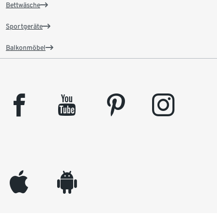
Bettwäsche
Sportgeräte
Balkonmöbel
facebook
youtube
pinterest
instagram
appleinc
android