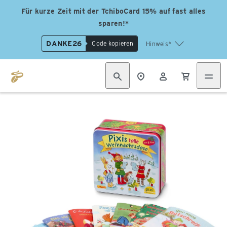
Für kurze Zeit mit der TchiboCard 15% auf fast alles
sparen!*
DANKE26
Code kopieren
Hinweis*