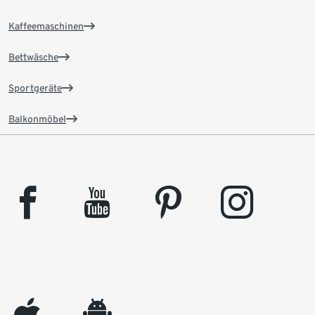
Kaffeemaschinen
Bettwäsche
Sportgeräte
Balkonmöbel
facebook
youtube
pinterest
instagram
appleinc
android