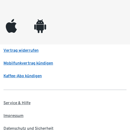
appleinc
android
Vertrag widerrufen
Mobilfunkvertrag kündigen
Kaffee-Abo kündigen
Service & Hilfe
Impressum
Datenschutz und Sicherheit