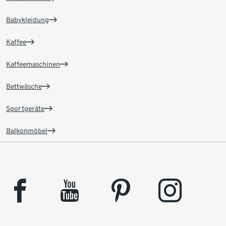
Babykleidung
Kaffee
Kaffeemaschinen
Bettwäsche
Sportgeräte
Balkonmöbel
facebook
youtube
pinterest
instagram