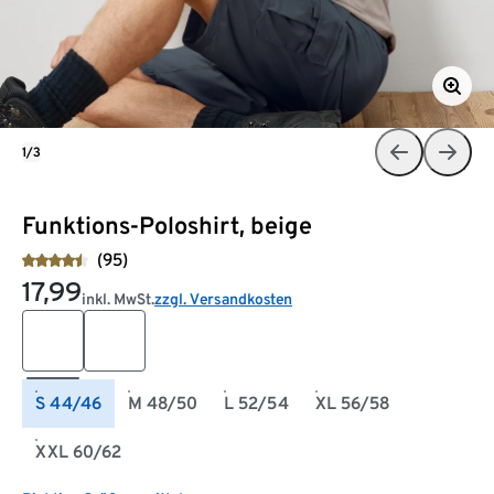
1/3
Funktions-Poloshirt, beige
(95)
17,99
inkl. MwSt.
zzgl. Versandkosten
S 44/46
M 48/50
L 52/54
XL 56/58
XXL 60/62