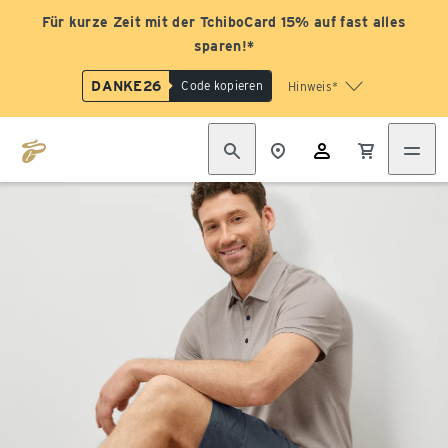
Für kurze Zeit mit der TchiboCard 15% auf fast alles
sparen!*
DANKE26
Code kopieren
Hinweis*