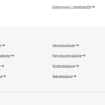
Entsorgung / Inhaltsstoffe
n
Herrenpullover
wäsche
Herrenunterwäsche
n
Kinderkleidung
e
Babykleidung