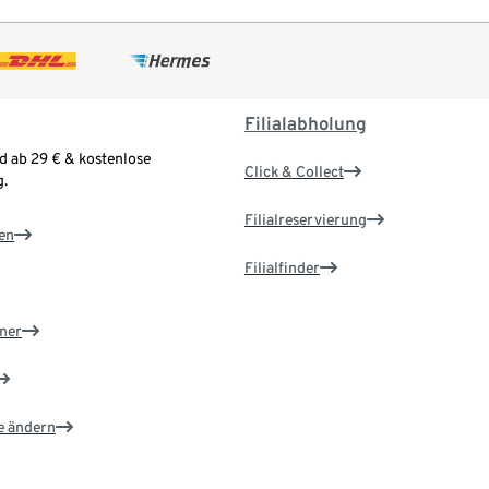
Filialabholung
d ab 29 € & kostenlose
Click & Collect
.
Filialreservierung
en
Filialfinder
ner
e ändern