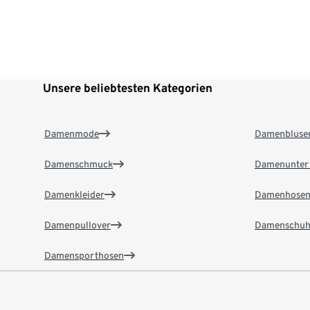
Unsere beliebtesten Kategorien
Damenmode
Damenbluse
Damenschmuck
Damenunter
Damenkleider
Damenhose
Damenpullover
Damenschuh
Damensporthosen