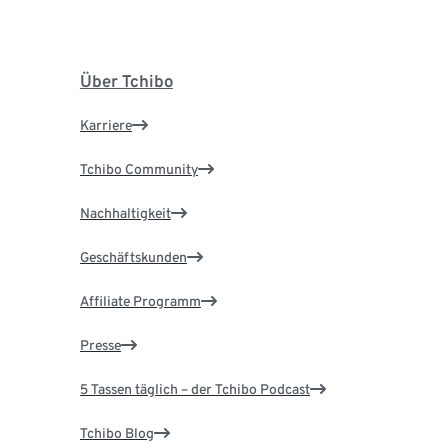
Über Tchibo
Karriere
Tchibo Community
Nachhaltigkeit
Geschäftskunden
Affiliate Programm
Presse
5 Tassen täglich – der Tchibo Podcast
Tchibo Blog