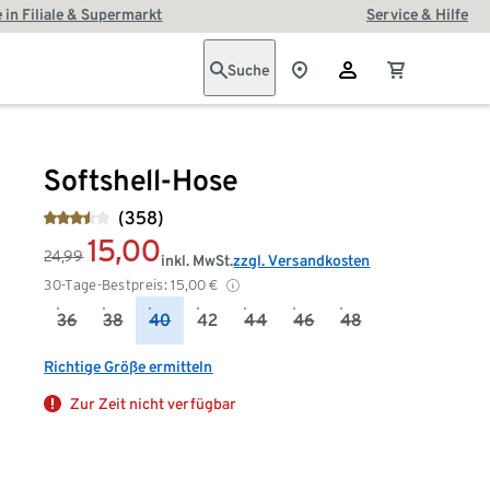
 in Filiale & Supermarkt
Service & Hilfe
Suche
Softshell-Hose
(358)
15,00
24,99
inkl. MwSt.
zzgl. Versandkosten
30-Tage-Bestpreis:
15,00
€
36
38
40
42
44
46
48
Richtige Größe ermitteln
Zur Zeit nicht verfügbar