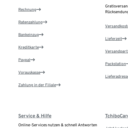
Gratisversan
Rechnung
Rücksendung
Ratenzahlung
Versandkost
Bankeinzug
Lieferzeit
Kreditkarte
Versandpart
Paypal
Packstation
Vorauskasse
Lieferadress
Zahlung in der Filiale
Service & Hilfe
TchiboCar
Online-Services nutzen & schnell Antworten