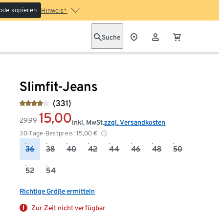
ode kopieren
Hinweis*
Suche
Slimfit-Jeans
(331)
15,00
29,99
inkl. MwSt.
zzgl. Versandkosten
30-Tage-Bestpreis:
15,00
€
36
38
40
42
44
46
48
50
52
54
Richtige Größe ermitteln
Zur Zeit nicht verfügbar