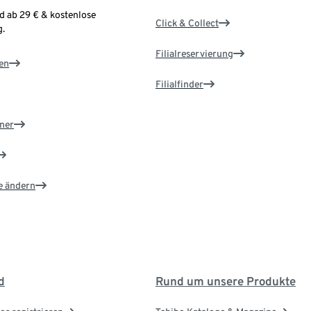
d ab 29 € & kostenlose
Click & Collect
.
Filialreservierung
en
Filialfinder
ner
e ändern
d
Rund um unsere Produkte