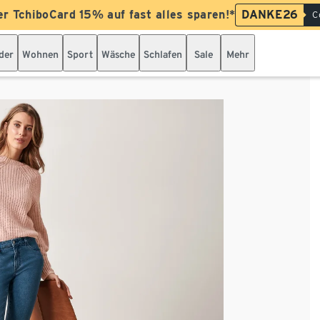
er TchiboCard 15% auf fast alles sparen!*
DANKE26
C
der
Wohnen
Sport
Wäsche
Schlafen
Sale
Mehr