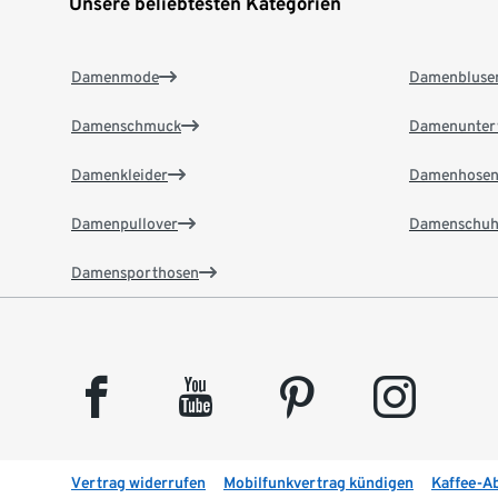
Unsere beliebtesten Kategorien
Damenmode
Damenbluse
Damenschmuck
Damenunter
Damenkleider
Damenhose
Damenpullover
Damenschuh
Damensporthosen
facebook
youtube
pinterest
instagram
Vertrag widerrufen
Mobilfunkvertrag kündigen
Kaffee-A