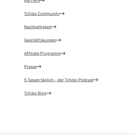
Karriere
Tchibo Community
Nachhaltigkeit
Geschäftskunden
Affiliate Programm
Presse
5 Tassen täglich – der Tchibo Podcast
Tchibo Blog