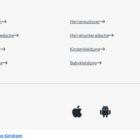
n
Herrenpullover
wäsche
Herrenunterwäsche
n
Kinderkleidung
e
Babykleidung
appleinc
android
bo kündigen