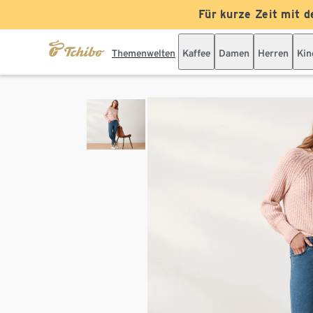
Für kurze Zeit mit d
Themenwelten
Kaffee
Damen
Herren
Kin