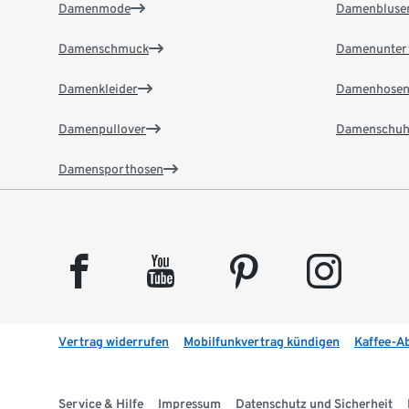
Damenmode
Damenbluse
Damenschmuck
Damenunter
Damenkleider
Damenhose
Damenpullover
Damenschuh
Damensporthosen
facebook
youtube
pinterest
instagram
Vertrag widerrufen
Mobilfunkvertrag kündigen
Kaffee-A
Service & Hilfe
Impressum
Datenschutz und Sicherheit