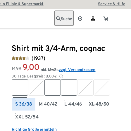
 in Filiale & Supermarkt
Service & Hilfe
Suche
Shirt mit 3/4-Arm, cognac
(1937)
9,00
14,99
inkl. MwSt.
zzgl. Versandkosten
30-Tage-Bestpreis:
8,00
€
S 36/38
M 40/42
L 44/46
XL 48/50
XXL 52/54
Richtige Größe ermitteln