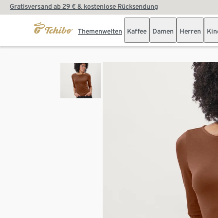
Gratisversand ab 29 € & kostenlose Rücksendung
Themenwelten
Kaffee
Damen
Herren
Kin