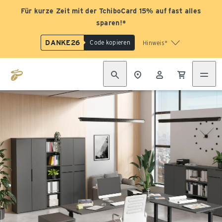
Für kurze Zeit mit der TchiboCard 15% auf fast alles
sparen!*
DANKE26
Code kopieren
Hinweis*