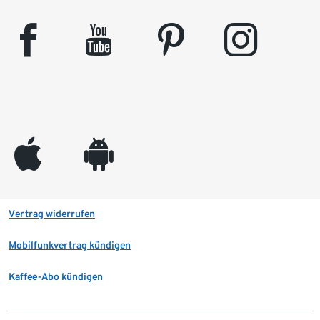
facebook
youtube
pinterest
instagram
appleinc
android
Vertrag widerrufen
Mobilfunkvertrag kündigen
Kaffee-Abo kündigen