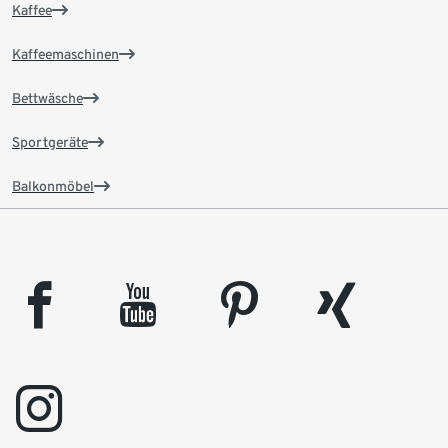
Kaffee
Kaffeemaschinen
Bettwäsche
Sportgeräte
Balkonmöbel
facebook
youtube
pinterest
xing
instagram