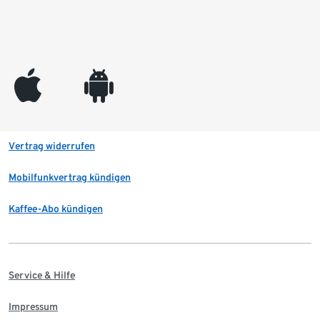
appleinc
android
Vertrag widerrufen
Mobilfunkvertrag kündigen
Kaffee-Abo kündigen
Service & Hilfe
Impressum