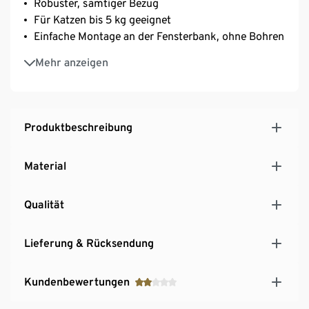
Robuster, samtiger Bezug
Für Katzen bis 5 kg geeignet
Einfache Montage an der Fensterbank, ohne Bohren
Inkl. Befestigungsmaterial
Mehr anzeigen
Mindesttiefe der Fensterbank 7 cm
Mindestvorsprung der Fensterbank 5 cm
Stärke der Fensterbank bis 4,6 cm
Ein Produkt der Marke Rohrschneider
Produktbeschreibung
Material
Qualität
Lieferung & Rücksendung
Kundenbewertungen