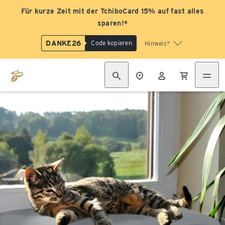
Für kurze Zeit mit der TchiboCard 15% auf fast alles
sparen!*
DANKE26
Code kopieren
Hinweis*