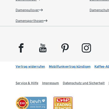
Damenpullover
Damenschuh
Damensporthosen
facebook
youtube
pinterest
instagram
Vertrag widerrufen
Mobilfunkvertrag kündigen
Kaffee-A
Service & Hilfe
Impressum
Datenschutz und Sicherheit