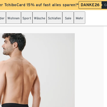
er TchiboCard 15% auf fast alles sparen!*
DANKE26
C
der
Wohnen
Sport
Wäsche
Schlafen
Sale
Mehr