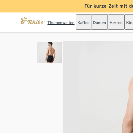
Für kurze Zeit mit d
Themenwelten
Kaffee
Damen
Herren
Kin