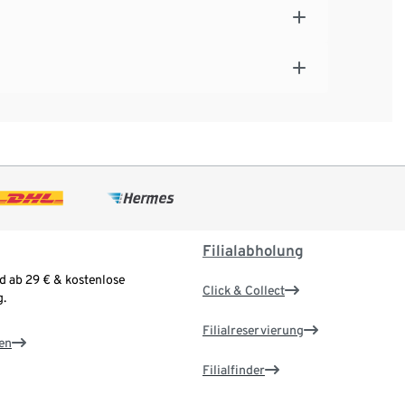
Filialabholung
d ab 29 € & kostenlose
Click & Collect
.
Filialreservierung
en
Filialfinder