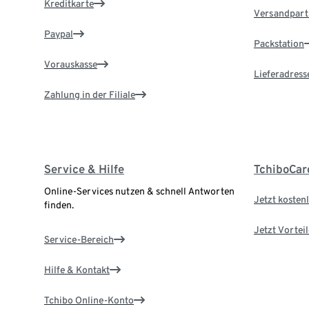
Kreditkarte
Versandpart
Paypal
Packstation
Vorauskasse
Lieferadress
Zahlung in der Filiale
Service & Hilfe
TchiboCar
Online-Services nutzen & schnell Antworten
Jetzt kostenl
finden.
Jetzt Vortei
Service-Bereich
Hilfe & Kontakt
Tchibo Online-Konto