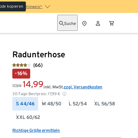
ode kopieren
Hinweis*
Suche
Radunterhose
(66)
-16%
14,99
17,99
inkl. MwSt.
zzgl. Versandkosten
30-Tage-Bestpreis:
17,99
€
S 44/46
M 48/50
L 52/54
XL 56/58
XXL 60/62
Richtige Größe ermitteln