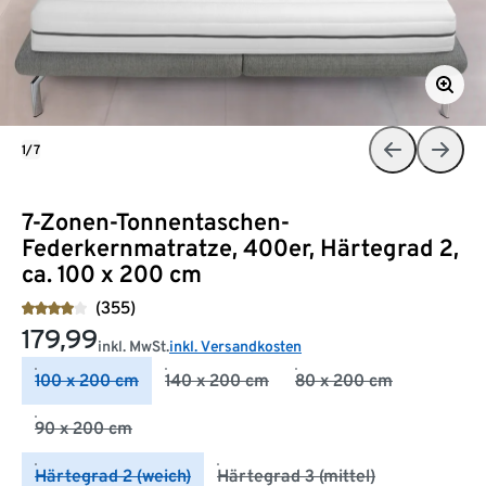
1/7
7-Zonen-Tonnentaschen-
Federkernmatratze, 400er, Härtegrad 2,
ca. 100 x 200 cm
(355)
179,99
inkl. MwSt.
inkl. Versandkosten
100 x 200 cm
140 x 200 cm
80 x 200 cm
90 x 200 cm
Härtegrad 2 (weich)
Härtegrad 3 (mittel)