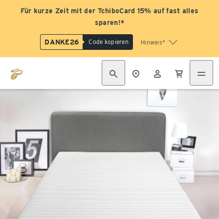
Für kurze Zeit mit der TchiboCard 15% auf fast alles
sparen!*
DANKE26
Code kopieren
Hinweis*