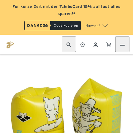
Für kurze Zeit mit der TchiboCard 15% auf fast alles
sparen!*
DANKE26
Code kopieren
Hinweis*