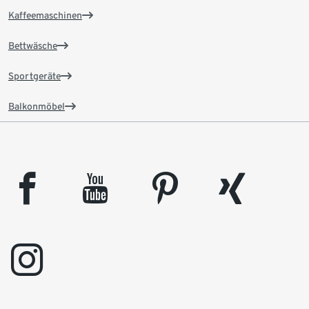
Kaffeemaschinen
Bettwäsche
Sportgeräte
Balkonmöbel
facebook
youtube
pinterest
xing
instagram