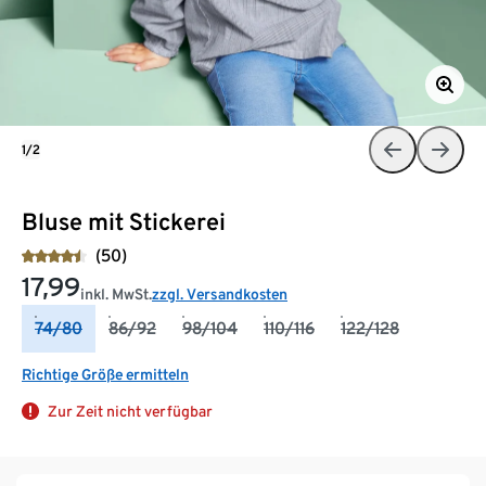
1/2
Bluse mit Stickerei
(50)
17,99
inkl. MwSt.
zzgl. Versandkosten
74/80
86/92
98/104
110/116
122/128
Richtige Größe ermitteln
Zur Zeit nicht verfügbar