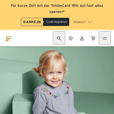
Für kurze Zeit mit der TchiboCard 15% auf fast alles
sparen!*
DANKE26
Code kopieren
Hinweis*