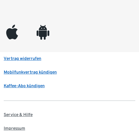
appleinc
android
Vertrag widerrufen
Mobilfunkvertrag kündigen
Kaffee-Abo kündigen
Service & Hilfe
Impressum