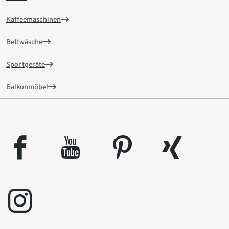
Kaffeemaschinen
Bettwäsche
Sportgeräte
Balkonmöbel
facebook
youtube
pinterest
xing
instagram