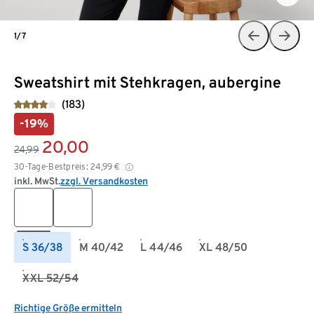
1/7
Sweatshirt mit Stehkragen, aubergine
(183)
-19%
20,00
24,99
30-Tage-Bestpreis:
24,99
€
inkl. MwSt.
zzgl. Versandkosten
S 36/38
M 40/42
L 44/46
XL 48/50
XXL 52/54
Richtige Größe ermitteln