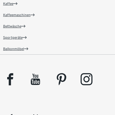
Kaffee
Kaffeemaschinen
Bettwäsche
Sportgeräte
Balkonmöbel
facebook
youtube
pinterest
instagram