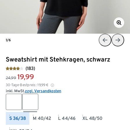
1/6
Sweatshirt mit Stehkragen, schwarz
(183)
19,99
24,99
30-Tage-Bestpreis:
19,99
€
inkl. MwSt.
zzgl. Versandkosten
S 36/38
M 40/42
L 44/46
XL 48/50