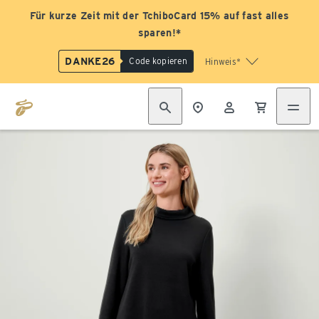
Für kurze Zeit mit der TchiboCard 15% auf fast alles
sparen!*
DANKE26
Code kopieren
Hinweis*