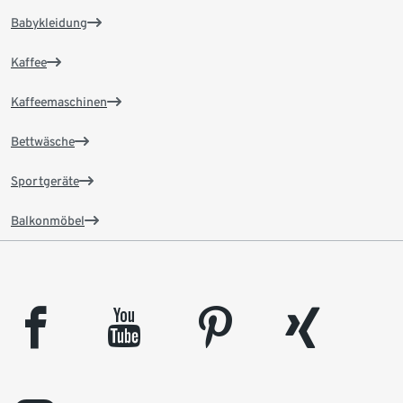
Babykleidung
Kaffee
Kaffeemaschinen
Bettwäsche
Sportgeräte
Balkonmöbel
facebook
youtube
pinterest
xing