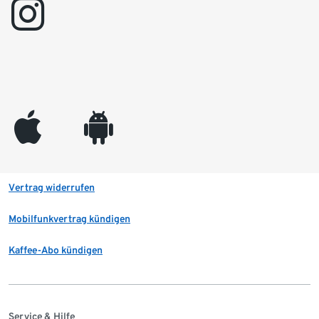
instagram
appleinc
android
Vertrag widerrufen
Mobilfunkvertrag kündigen
Kaffee-Abo kündigen
Service & Hilfe