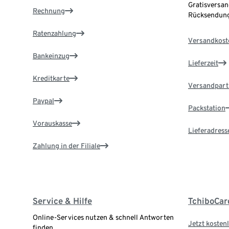
Gratisversan
Rechnung
Rücksendung
Ratenzahlung
Versandkost
Bankeinzug
Lieferzeit
Kreditkarte
Versandpart
Paypal
Packstation
Vorauskasse
Lieferadress
Zahlung in der Filiale
Service & Hilfe
TchiboCar
Online-Services nutzen & schnell Antworten
Jetzt kostenl
finden.