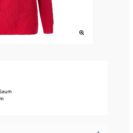
 Saum
um