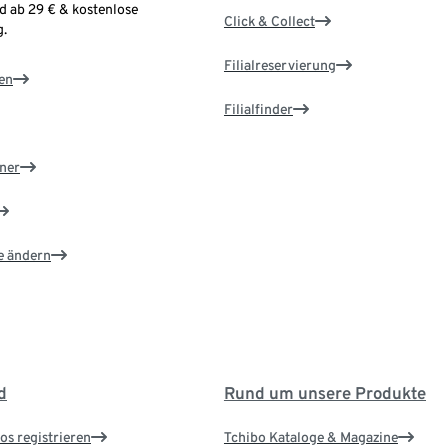
d ab 29 € & kostenlose
Click & Collect
.
Filialreservierung
en
Filialfinder
ner
e ändern
d
Rund um unsere Produkte
os registrieren
Tchibo Kataloge & Magazine