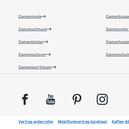
Damenmode
Damenbluse
Damenschmuck
Damenunter
Damenkleider
Damenhose
Damenpullover
Damenschuh
Damensporthosen
facebook
youtube
pinterest
instagram
Vertrag widerrufen
Mobilfunkvertrag kündigen
Kaffee-A