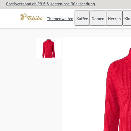
Gratisversand ab 29 € & kostenlose Rücksendung
Themenwelten
Kaffee
Damen
Herren
Kin