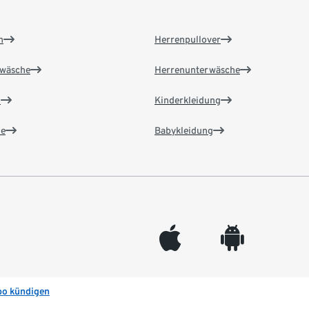
n
Herrenpullover
wäsche
Herrenunterwäsche
n
Kinderkleidung
e
Babykleidung
appleinc
android
bo kündigen