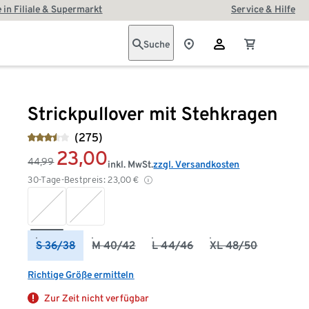
 in Filiale & Supermarkt
Service & Hilfe
Suche
Strickpullover mit Stehkragen
(275)
23,00
44,99
inkl. MwSt.
zzgl. Versandkosten
30-Tage-Bestpreis:
23,00
€
S 36/38
M 40/42
L 44/46
XL 48/50
Richtige Größe ermitteln
Zur Zeit nicht verfügbar