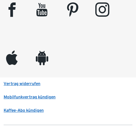
facebook
youtube
pinterest
instagram
appleinc
android
Vertrag widerrufen
Mobilfunkvertrag kündigen
Kaffee-Abo kündigen