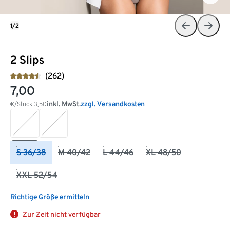
1/2
2 Slips
(262)
7,00
inkl. MwSt.
zzgl. Versandkosten
€/Stück
3,50
S 36/38
M 40/42
L 44/46
XL 48/50
XXL 52/54
Richtige Größe ermitteln
Zur Zeit nicht verfügbar