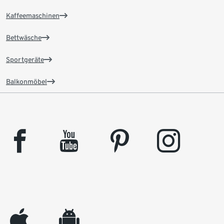
Kaffeemaschinen
Bettwäsche
Sportgeräte
Balkonmöbel
facebook
youtube
pinterest
instagram
appleinc
android