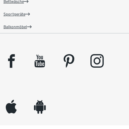
Bettwäsche
Sportgeräte
Balkonmöbel
facebook
youtube
pinterest
instagram
appleinc
android