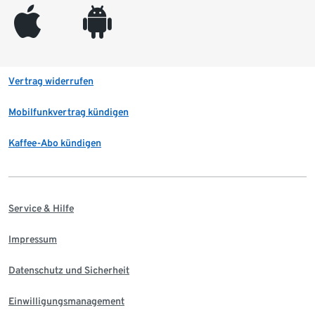
appleinc
android
Vertrag widerrufen
Mobilfunkvertrag kündigen
Kaffee-Abo kündigen
Service & Hilfe
Impressum
Datenschutz und Sicherheit
Einwilligungsmanagement