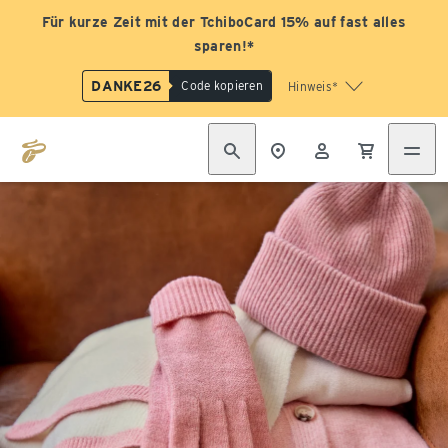
Für kurze Zeit mit der TchiboCard 15% auf fast alles
sparen!*
DANKE26
Code kopieren
Hinweis*