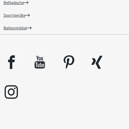
Bettwäsche
Sportgeräte
Balkonmöbel
facebook
youtube
pinterest
xing
instagram