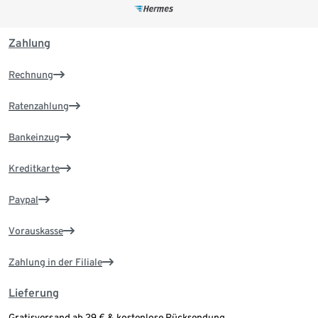
Zahlung
Rechnung
Ratenzahlung
Bankeinzug
Kreditkarte
Paypal
Vorauskasse
Zahlung in der Filiale
Lieferung
Gratisversand ab 29 € & kostenlose Rücksendung.