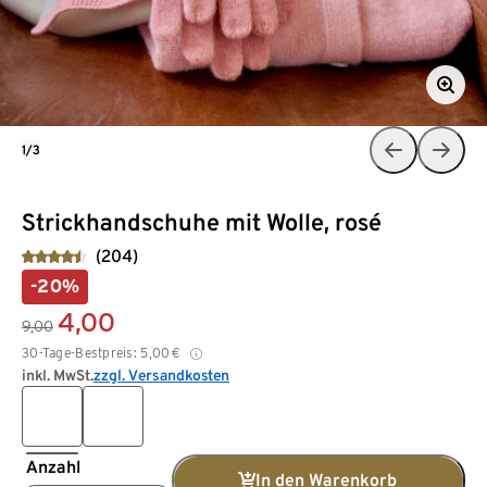
1/3
Strickhandschuhe mit Wolle, rosé
(204)
-20%
4,00
9,00
30-Tage-Bestpreis:
5,00
€
inkl. MwSt.
zzgl. Versandkosten
Anzahl
In den Warenkorb