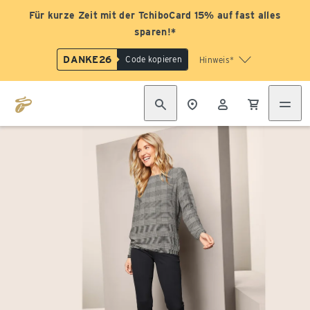
Für kurze Zeit mit der TchiboCard 15% auf fast alles
sparen!*
DANKE26
Code kopieren
Hinweis*