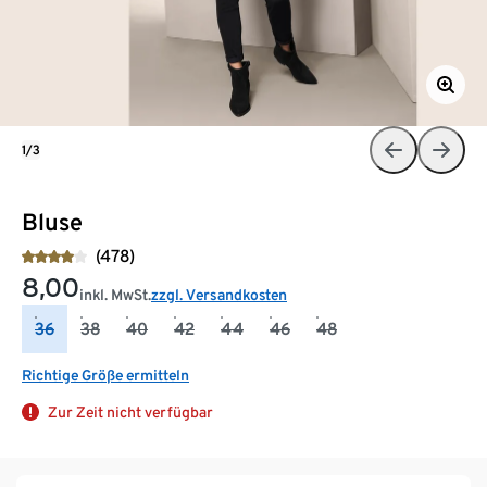
1/3
Bluse
(478)
8,00
inkl. MwSt.
zzgl. Versandkosten
36
38
40
42
44
46
48
Richtige Größe ermitteln
Zur Zeit nicht verfügbar