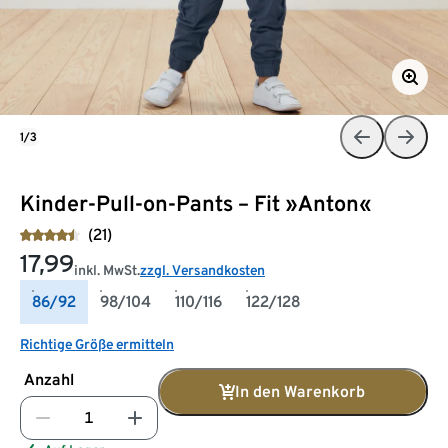
1/3
Kinder-Pull-on-Pants – Fit »Anton«
(21)
17,99
inkl. MwSt.
zzgl. Versandkosten
86/92
98/104
110/116
122/128
Richtige Größe ermitteln
Anzahl
In den Warenkorb