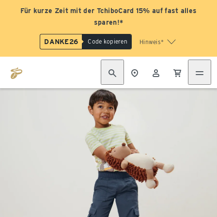
Für kurze Zeit mit der TchiboCard 15% auf fast alles
sparen!*
DANKE26
Code kopieren
Hinweis*