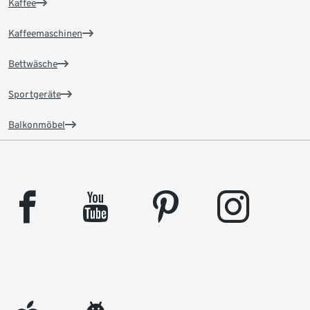
Kaffee
Kaffeemaschinen
Bettwäsche
Sportgeräte
Balkonmöbel
facebook
youtube
pinterest
instagram