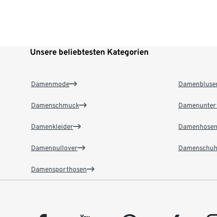
Unsere beliebtesten Kategorien
Damenmode
Damenbluse
Damenschmuck
Damenunter
Damenkleider
Damenhose
Damenpullover
Damenschuh
Damensporthosen