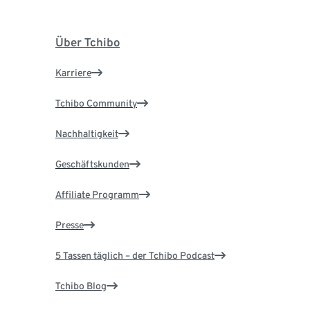
Über Tchibo
Karriere
Tchibo Community
Nachhaltigkeit
Geschäftskunden
Affiliate Programm
Presse
5 Tassen täglich – der Tchibo Podcast
Tchibo Blog