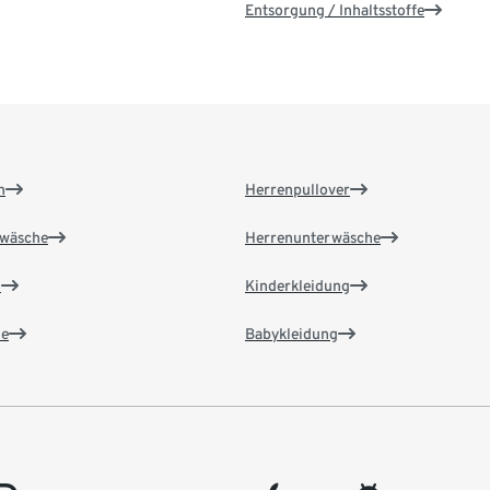
Entsorgung / Inhaltsstoffe
n
Herrenpullover
wäsche
Herrenunterwäsche
n
Kinderkleidung
e
Babykleidung