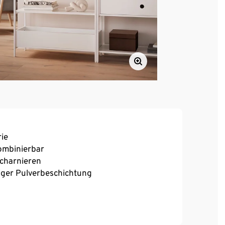
ie
kombinierbar
scharnieren
iger Pulverbeschichtung
 einen festen Stand auch auf unebenen