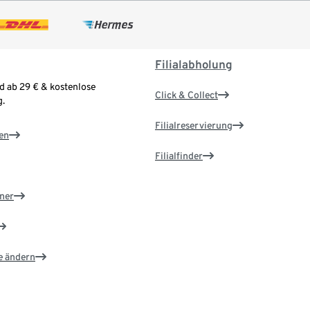
Filialabholung
d ab 29 € & kostenlose
Click & Collect
.
Filialreservierung
en
Filialfinder
ner
e ändern