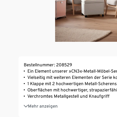
Bestellnummer: 208529
Ein Element unserer »CN3«-Metall-Möbel-Ser
Vielseitig mit weiteren Elementen der Serie 
1 Klappe mit 2 hochwertigen Metall-Scheren
Oberflächen mit hochwertiger, strapazierfäh
Verchromtes Metallgestell und Knaufgriff
Mit 4 Rollen, 2 davon feststellbar
Mehr anzeigen
Inkl. höhenverstellbarer Kunststofffüße für
Flächen