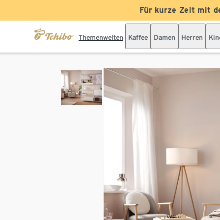
Für kurze Zeit mit d
Themenwelten
Kaffee
Damen
Herren
Kin