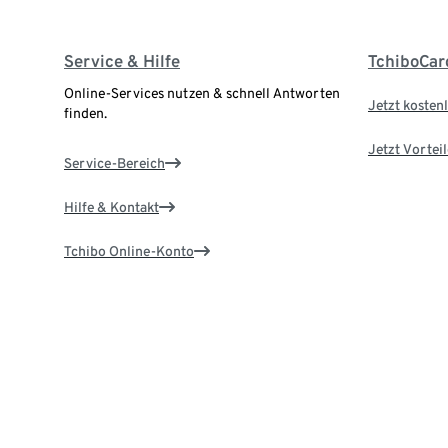
Service & Hilfe
TchiboCar
Online-Services nutzen & schnell Antworten
Jetzt kostenl
finden.
Jetzt Vortei
Service-Bereich
Hilfe & Kontakt
Tchibo Online-Konto