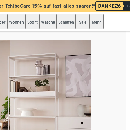
er TchiboCard 15% auf fast alles sparen!*
DANKE26
C
der
Wohnen
Sport
Wäsche
Schlafen
Sale
Mehr