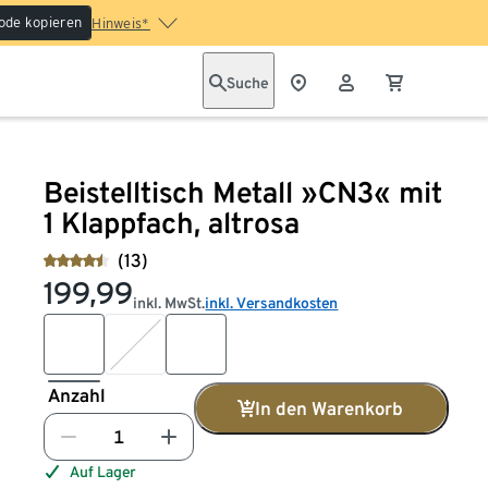
ode kopieren
Hinweis*
Suche
Beistelltisch Metall »CN3« mit
1 Klappfach, altrosa
(13)
199,99
inkl. MwSt.
inkl. Versandkosten
Anzahl
In den Warenkorb
Auf Lager